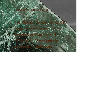
Cinzia Gharib Arru
Dipl. Shiatsu-Therapeutin SGS ESI
KomplementärTherapeutin mit
Branchenzertifikat OdA KT,
EMR,ASCA, Visana und alle
weiteren Krankenkassen
Anerkennungen
Kiefer-Shiatsu bei CMD
Dipl. Berufsmasseurin
Manualtherapie
KineTaping, Faszienarbeit
Aromatherapeutin ISAO
Pharmaassistentin
TCM (Akupunktur) in Ausbildung
OSMO Gesundheitspraxis | Cinzia Gharib Arru |
Mutter einer Tochter und Nonna
079 384 84 66